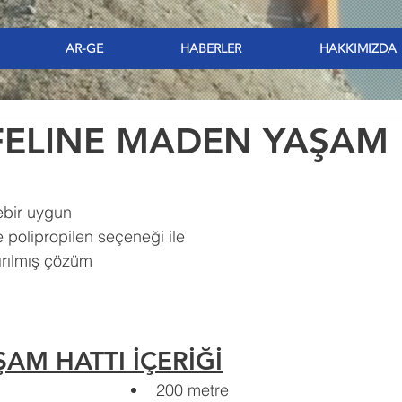
AR-GE
HABERLER
HAKKIMIZDA
FELINE MADEN YAŞAM 
ebir uygun
e polipropilen seçeneği ile 
ırılmış çözüm
ŞAM HATTI İÇERİĞİ
200 metre