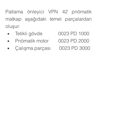
Patlama önleyici VPN 42 pnömatik 
matkap aşağıdaki temel parçalardan 
oluşur:
Tetikli gövde             0023 PD 1000
Pnömatik motor        0023 PD 2000
Çalışma parçası       0023 PD 3000