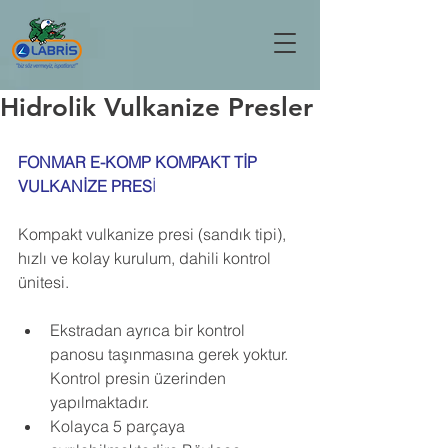
Hidrolik Vulkanize Presler
FONMAR E-KOMP KOMPAKT TİP 
VULKANİZE PRES
İ
Kompakt vulkanize presi (sandık tipi), 
hızlı ve kolay kurulum, dahili kontrol 
ünitesi.
Ekstradan ayrıca bir kontrol 
panosu taşınmasına gerek yoktur. 
Kontrol presin üzerinden 
yapılmaktadır.
Kolayca 5 parçaya 