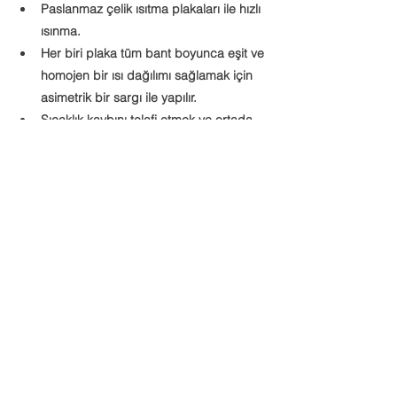
Paslanmaz çelik ısıtma plakaları ile hızlı 
ısınma.
Her biri plaka tüm bant boyunca eşit ve 
homojen bir ısı dağılımı sağlamak için 
asimetrik bir sargı ile yapılır.
Sıcaklık kaybını telafi etmek ve ortada 
ısı yoğunlaşmasını önlemek için 
elemanlar uç noktalarda daha fazla 
ısınır. 
Sıcaklı 200 dereceye kadar 
programlanabilmektedir.
Soğutma sistemi kapalı paslanmaz 
çelik devresinden oluşur. Bu da su 
pompası taradından sığutulacak olan 
ısıtma plakaları boyunca suyun 
sirkülasyonuna yardımcı olur. 
Su, vulkanizasyon işlemi sonunda 
sıcaklığın hızlı bir şekilde 