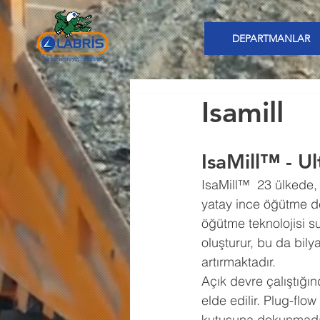
DEPARTMANLAR
Isamill
IsaMill™ - U
IsaMill™  23 ülkede,
yatay ince öğütme de
öğütme teknolojisi 
oluşturur, bu da bily
artırmaktadır.
Açık devre çalıştığı
elde edilir. Plug-flo
kutusuna dokunmadan, 