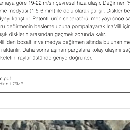
ulamaya göre 19-22 m/sn çevresel hıza ulaşır. Değirmen 
e medyası (1.5-6 mm) ile dolu olarak çalışır. Diskler be
yı karıştırır. Patentli ürün separatörü, medyayı önce san
ru değirmenin besleme ucuna pompalayarak IsaMill içind
ışık disklerin arasından geçmek zorunda kalır. 
Mill’den boşaltılır ve medya değirmen altında bulunan m
aktarılır. Daha sonra aşınan parçalara kolay ulaşımı sağ
eletini raylar üstünde geriye doğru iter.
re
.pdf
dir • 1.75MB