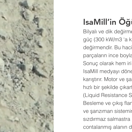
IsaMill’in Ö
Bilyalı ve dik değir
güç (300 kW/m3 ‘a ka
değirmendir. Bu haci
parçaların ince boyl
Sonuç olarak hem iri 
IsaMill medyayı dönen
karıştırır. Motor ve 
hızlı bir şekilde çık
(Liquid Resistance Sta
Besleme ve çıkış flanş
ve şanzıman sistemin
sızdırmaz salmastra b
contalanmış alanın d