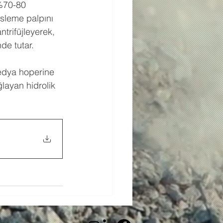
%70-80 
sleme palpını 
trifüjleyerek, 
e tutar. 
edya hoperine 
layan hidrolik 