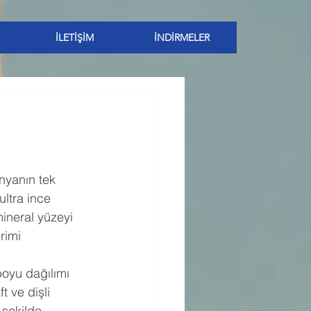
İLETİŞİM
İNDİRMELER
nyanın tek 
ltra ince 
ineral yüzeyi 
rimi 
boyu dağılımı 
t ve dişli 
 şekilde 