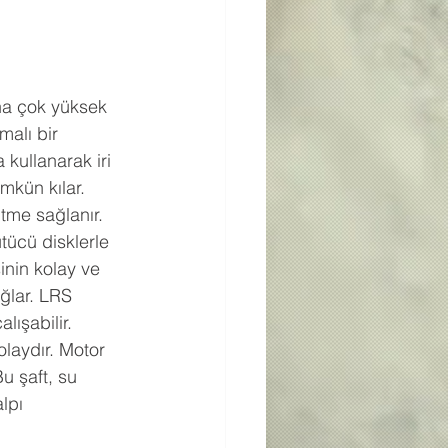
na çok yüksek 
alı bir 
kullanarak iri 
kün kılar. 
tme sağlanır. 
tücü disklerle 
inin kolay ve 
ğlar. LRS 
lışabilir. 
olaydır. Motor 
u şaft, su 
lpı 