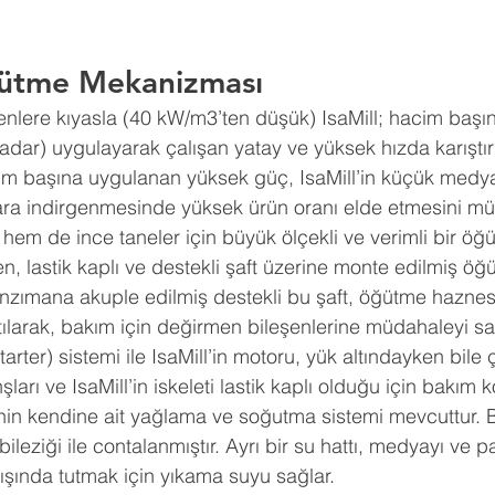
ğütme Mekanizması  
menlere kıyasla (40 kW/m3’ten düşük) IsaMill; hacim başı
dar) uygulayarak çalışan yatay ve yüksek hızda karıştırm
m başına uygulanan yüksek güç, IsaMill’in küçük medya 
ara indirgenmesinde yüksek ürün oranı elde etmesini müm
hem de ince taneler için büyük ölçekli ve verimli bir öğü
, lastik kaplı ve destekli şaft üzerine monte edilmiş öğü
şanzımana akuple edilmiş destekli bu şaft, öğütme haznes
artılarak, bakım için değirmen bileşenlerine müdahaleyi sa
rter) sistemi ile IsaMill’in motoru, yük altındayken bile ça
ları ve IsaMill’in iskeleti lastik kaplı olduğu için bakım k
in kendine ait yağlama ve soğutma sistemi mevcuttur. B
ileziği ile contalanmıştır. Ayrı bir su hattı, medyayı ve pa
ışında tutmak için yıkama suyu sağlar. 