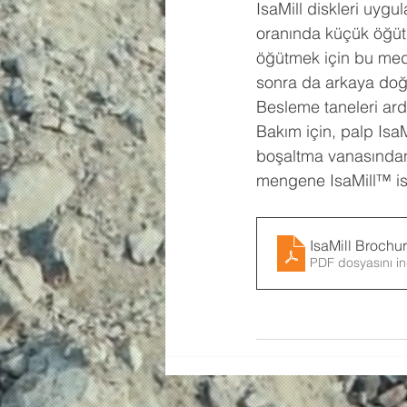
IsaMill diskleri uyg
oranında küçük öğütm
öğütmek için bu medya
sonra da arkaya doğ
Besleme taneleri ard
Bakım için, palp Isa
boşaltma vanasından 
mengene IsaMill™ isk
IsaMill Brochu
PDF dosyasını in