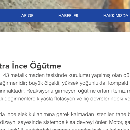
AR-GE
HABERLER
HAKKIMIZDA
ltra İnce Öğütme
 143 metalik maden tesisinde kurulumu yapılmış olan dü
ğirmenidir; büyük ölçekli, yüksek yoğunlukta, kompakt u
sunmaktadır. Reaksiyona girmeyen öğütme ortamı temiz m
alı değirmenlere kıyasla flotasyon ve liç devrelerindeki ve
nda ince elek kullanımına gerek kalmadan istenilen tane 
w dizaynı sayesinde sistemde kısa devreyi önler. Motor, şaf
IsaMill içerisindeki aşınmış parçalar hızlı ve kolay bir