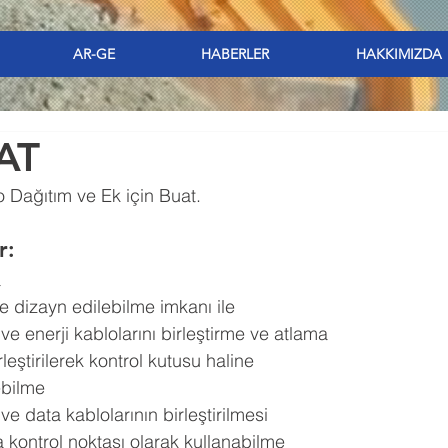
AR-GE
HABERLER
HAKKIMIZDA
AT
o Dağıtım ve Ek için Buat.
r:
a
de dizayn edilebilme imkanı ile
e enerji kablolarını birleştirme ve atlama
leştirilerek kontrol kutusu haline 
ebilme
e data kablolarının birleştirilmesi
a kontrol noktası olarak kullanabilme