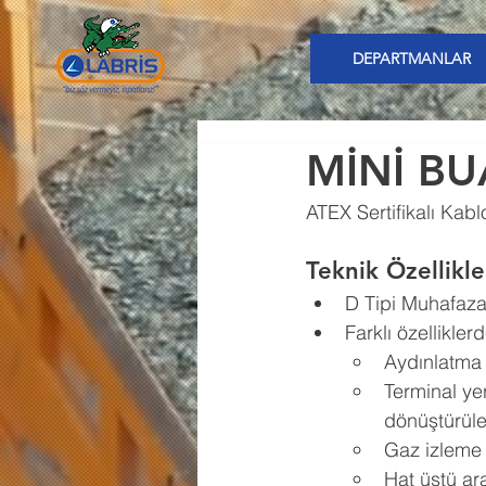
DEPARTMANLAR
MİNİ BU
ATEX Sertifikalı Kabl
Teknik Özellikle
D Tipi Muhafaz
Farklı özellikler
Aydınlatma v
Terminal yer
dönüştürül
Gaz izleme v
Hat üstü ar