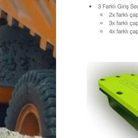
3 Farklı Giriş S
2x farklı ça
3x farklı ça
4x farklı ça