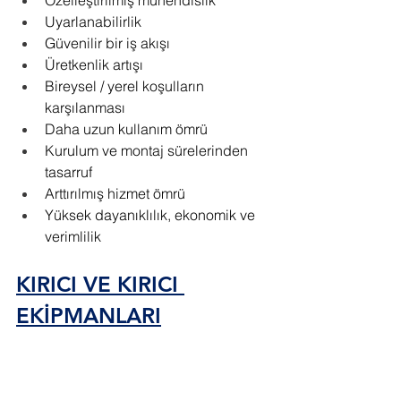
Uyarlanabilirlik
Güvenilir bir iş akışı
Üretkenlik artışı
Bireysel / yerel koşulların 
karşılanması
Daha uzun kullanım ömrü
Kurulum ve montaj sürelerinden 
tasarruf
Arttırılmış hizmet ömrü
Yüksek dayanıklılık, ekonomik ve 
verimlilik
KIRICI VE KIRICI 
EKİPMANLARI