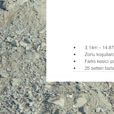
   3.14m – 14.
   Zorlu koşul
   Farklı kesici
   25 setten faz
© 2023 Labris Maden