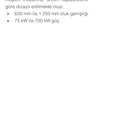
göre dizayn edilmekte olup;
630 mm ila 1.250 mm oluk genişliği
75 kW ila 700 kW güç
AFC, KIRICI 
VE MATİLDA