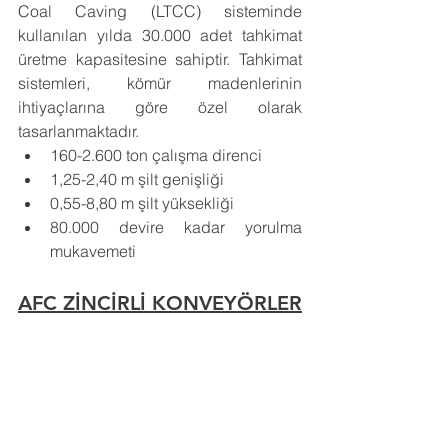
Coal Caving (LTCC) sisteminde 
kullanılan yılda 30.000 adet tahkimat 
üretme kapasitesine sahiptir. Tahkimat 
sistemleri, kömür madenlerinin 
ihtiyaçlarına göre özel olarak 
tasarlanmaktadır.
160-2.600 ton çalışma direnci
1,25-2,40 m şilt genişliği
0,55-8,80 m şilt yüksekliği
80.000 devire kadar yorulma 
mukavemeti
AFC ZİNCİRLİ KONVEYÖRLER