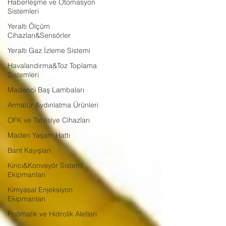
Haberleşme ve Otomasyon
Sistemleri
Yeraltı Ölçüm
Cihazları&Sensörler
Yeraltı Gaz İzleme Sistemi
Havalandırma&Toz Toplama
Sistemleri
Madenci Baş Lambaları
Armatür Aydınlatma Ürünleri
OFK ve Tahlisiye Cihazları
Maden Yaşam Hattı
Bant Kayışları
Kırıcı&Konveyör Sistemi
Ekipmanları
Kimyasal Enjeksiyon
Ekipmanları
Pnömatik ve Hidrolik Aletleri