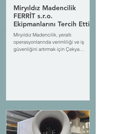
Miryıldız Madencilik
FERRİT s.r.o.
Ekipmanlarını Tercih Etti
Miryıldız Madencilik, yeraltı
operasyonlarında verimliliği ve iş
güvenliğini artırmak için Çekya
merkezli Ferrit s.r.o. firmasının maden
ekipmanlarını tercih etti. Türkiye ve
Dünya madenciliğinde şu anda büyük
projeler yürüten ve hızla gelişen
Miryıldız Madencilik, bu iş birliği ile
lojistik süreçlerini optimize etmeyi
hedeflemektedir. Yeraltı maden
çözümlerinde bizlere ve temsil
ettiğimiz Ferrit s.r.o. mühendisliğine
güvenen Miryıldız Madencilik ailesine
teşekkür eder, proje