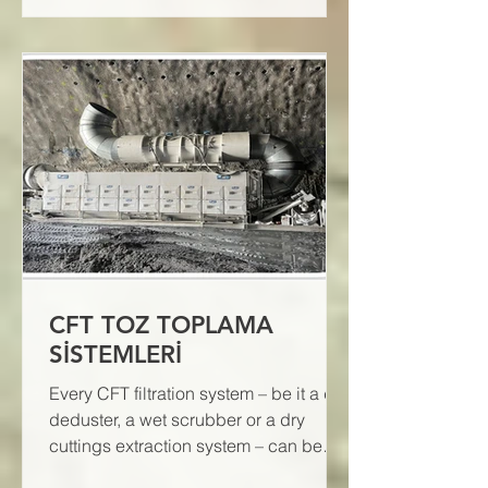
CFT TOZ TOPLAMA
SİSTEMLERİ
Every CFT filtration system – be it a dry
deduster, a wet scrubber or a dry
cuttings extraction system – can be
individually tested to verif