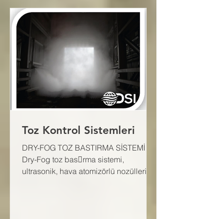
Toz Kontrol Sistemleri
DRY-FOG TOZ BASTIRMA SİSTEMİ
Dry-Fog toz bas􀆨rma sistemi,
ultrasonik, hava atomizörlü nozülleri ile
oluşturduğu 1-10 μm sis damlacıkları...