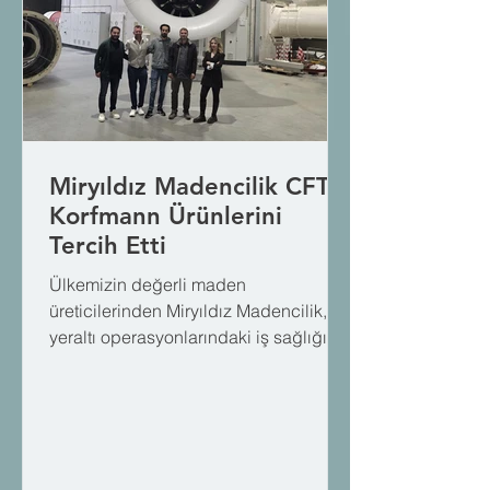
Miryıldız Madencilik CFT
Korfmann Ürünlerini
Tercih Etti
Ülkemizin değerli maden
üreticilerinden Miryıldız Madencilik,
yeraltı operasyonlarındaki iş sağlığı,
hava kalitesi ve enerji verimliliği
standartlarını en üst seviyeye taşımak
adına Labris güvencesiyle CFT
Korfmann mühendislik çözümlerini
tercih etti! Bu güçlü iş birliği