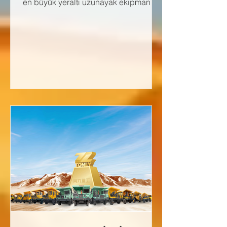
en büyük yeraltı uzunayak ekipman
üreticisi ZMJ ve Çayırhan Enerji ile
birlikte, 21–22 Nisan 2026 tarihlerinde
prototip şilt kabulünün başarıyla
tamamlandığını gururla duyururuz.
Komple uzunayak sisteminin seri
üretimine başlanmış olup, bu önemli
gelişmenin tüm taraflar için hayırlı
olmasını ümit ederiz.