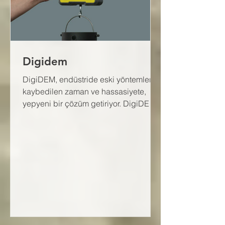
Digidem
DigiDEM, endüstride eski yöntemler ile
kaybedilen zaman ve hassasiyete,
yepyeni bir çözüm getiriyor. DigiDEM,
1000'de 1 hassasiyetinde,...