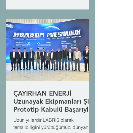
kapsamında yeraltı galerilerine
kazandırılan çözümler: 🔹 Korfmann
Aksiyel Fanlar: Minimum enerji
tüketimiyle maksimum hava debisi ve
entegre susturucularla yüksek akustik
konfor. 🔹 CFT Gelişmiş Toz Kontrol
ÇAYIRHAN ENERJİ
Uzunayak Ekipmanları Şilt
Prototip Kabulü Başarıyla
Tamamlandı
Uzun yıllardır LABRİS olarak
temsilciliğini yürüttüğümüz, dünyanın